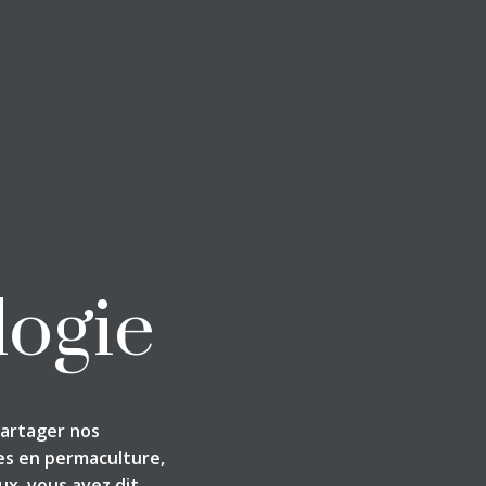
logie
partager nos
es en permaculture,
ux, vous avez dit